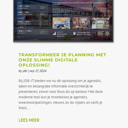
TRANSFORMEER JE PLANNING MET
ONZE SLIMME DIGITALE
OPLOSSING!
by
jdb
|
sep 27, 2024
Bij JDB-IT bieden we nu dé oplossing om je agenda’s,
taken en belangrijke informatie overzichtelijk te
presenteren, zowel voor thuis als op kantoor. Met deze
moderne tool kun je moeiteloos je agenda's,
weersvoorspellingen, nieuws, to-do-lijsten, en zelfs je
foto's...
LEES MEER