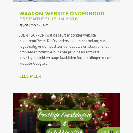
WAAROM WEBSITE ONDERHOUD
ESSENTIEEL IS IN 2026
by
jdb
|
mei 17, 2026
JDB-IT SUPPORTWat gebeurt er zonder website
onderhoud?Veel KMO’s onderschatten het belang van
regelmatig onderhoud. Zonder updates ontstaan er snel
problemen zoals: verouderde plugins en software
beveiligingslekken trage laadtijden foutmeldingen op de
website Google...
LEES MEER