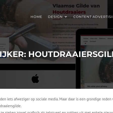
HOME
DESIGN
CONTENT ADVERTIS
KIJKER: HOUTDRAAIERSGIL
nden iets afweziger op sociale media. Maar daar is een grondige rede
raaiersgilde.
te steken zowel grafisch als tekstueel en pakken uit met enkele nieuw