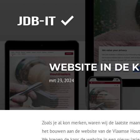
WEBSITE IN DE 
mrt 23, 2024
Zoals je al kon merken, waren wij de laatste maa
het bouwen aan de website van de Vlaamse Houtd
We kregen de kans de website in een nieuw jasje 