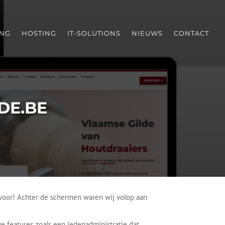
ING
HOSTING
IT-SOLUTIONS
NIEUWS
CONTACT
DE.BE
n voor! Achter de schermen waren wij volop aan
e features zoals een ledenadministratie dat