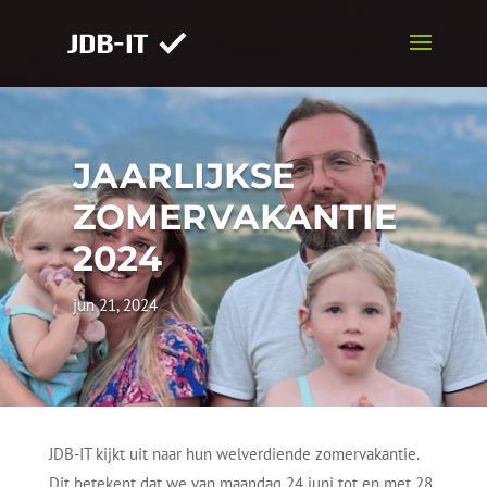
JAARLIJKSE
ZOMERVAKANTIE
2024
jun 21, 2024
JDB-IT kijkt uit naar hun welverdiende zomervakantie.
Dit betekent dat we van maandag 24 juni tot en met 28